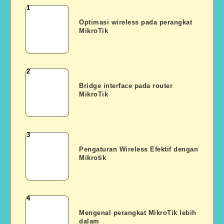
1
Optimasi
wireless
Optimasi wireless pada perangkat
MikroTik
pada
perangkat
MikroTik
2
Bridge
interface
Bridge interface pada router
MikroTik
pada
router
MikroTik
3
Pengaturan
Wireless
Pengaturan Wireless Efektif dengan
Mikrotik
Efektif
dengan
Mikrotik
4
Mengenal
perangkat
Mengenal perangkat MikroTik lebih
dalam